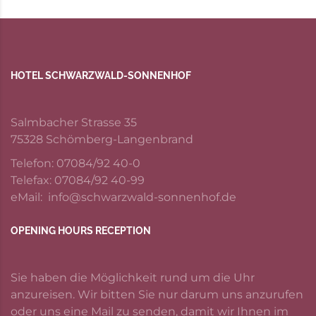
HOTEL SCHWARZWALD-SONNENHOF
Salmbacher Strasse 35
75328 Schömberg-Langenbrand
Telefon: 07084/92 40-0
Telefax: 07084/92 40-99
eMail: info@schwarzwald-sonnenhof.de
OPENING HOURS RECEPTION
Sie haben die Möglichkeit rund um die Uhr
anzureisen. Wir bitten Sie nur darum uns anzurufen
oder uns eine Mail zu senden, damit wir Ihnen im